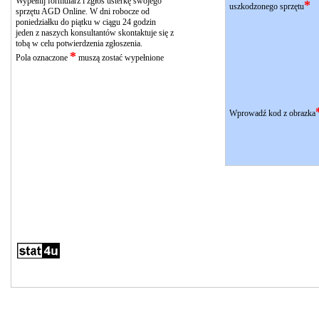
Wypełnij formularz i zgłoś usterkę swojego
*
uszkodzonego sprzętu
sprzętu AGD Online. W dni robocze od
poniedziałku do piątku w ciągu 24 godzin
jeden z naszych konsultantów skontaktuje się z
tobą w celu potwierdzenia zgłoszenia.
*
Pola oznaczone
muszą zostać wypełnione
Wprowadź kod z obrazka